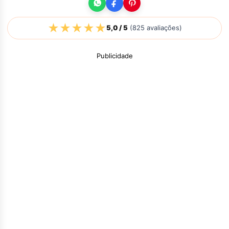
★
★
★
★
★
5,0
/ 5
(
825
avaliações)
Publicidade