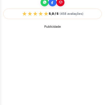
★
★
★
★
★
5,0
/ 5
(
458
avaliações)
Publicidade