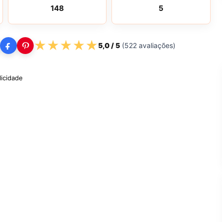
148
5
★
★
★
★
★
5,0
/ 5
(
522
avaliações)
licidade