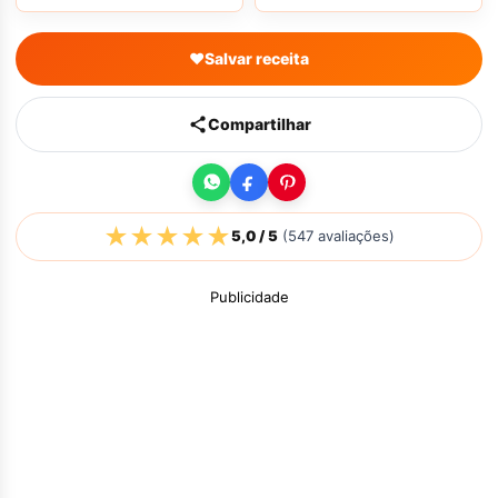
♥
Salvar receita
Compartilhar
★
★
★
★
★
5,0
/ 5
(
547
avaliações)
Publicidade