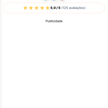
★
★
★
★
★
5,0
/ 5
(
125
avaliações)
Publicidade