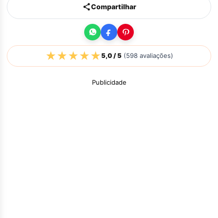
Compartilhar
★
★
★
★
★
5,0
/ 5
(
598
avaliações)
Publicidade