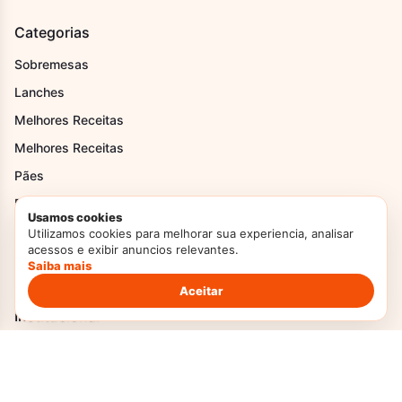
Categorias
Sobremesas
Lanches
Melhores Receitas
Melhores Receitas
Pães
Recheios
Usamos cookies
Receitas de Festa Junina
Utilizamos cookies para melhorar sua experiencia, analisar
acessos e exibir anuncios relevantes.
Tortas
Saiba mais
Aceitar
Institucional
Home
Sobre Nós