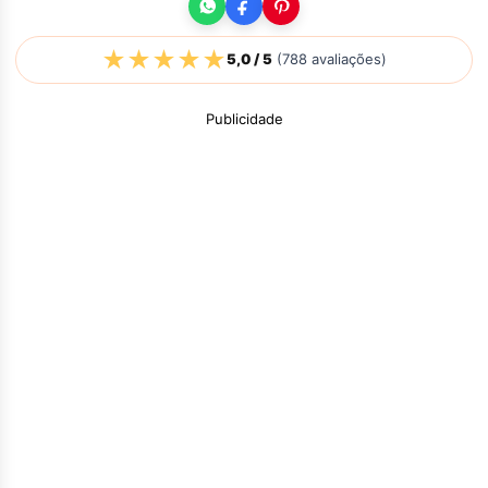
★
★
★
★
★
5,0
/ 5
(
788
avaliações)
Publicidade