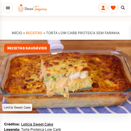
INÍCIO »
RECEITAS
»
TORTA LOW CARB PROTEICA SEM FARINHA
RECEITAS SAUDÁVEIS
Letícia Sweet Cake
Créditos:
Letícia Sweet Cake
Legenda:
Torta Proteica Low Carb