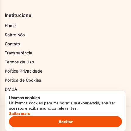
Institucional
Home
Sobre Nós
Contato
Transparência
Termos de Uso
Política Privacidade
Politica de Cookies
DMCA
Usamos cookies
Utilizamos cookies para melhorar sua experiencia, analisar
acessos e exibir anuncios relevantes.
Saiba mais
Criado com Amor
Doces Temperos
© 2026. Todos os direitos reservados.
Politica de Privacidade
Termos de Uso
Aceitar