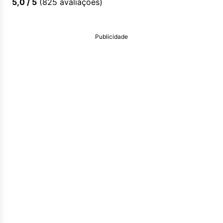
5,0
/ 5
(
825
avaliações)
Publicidade