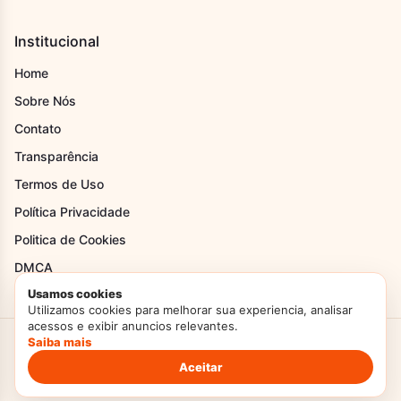
Institucional
Home
Sobre Nós
Contato
Transparência
Termos de Uso
Política Privacidade
Politica de Cookies
DMCA
Usamos cookies
Utilizamos cookies para melhorar sua experiencia, analisar
acessos e exibir anuncios relevantes.
Saiba mais
Criado com Amor
Doces Temperos
© 2026. Todos os direitos reservados.
Politica de Privacidade
Termos de Uso
Aceitar