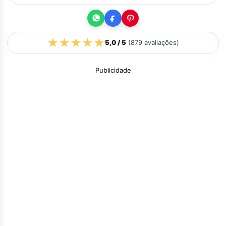
★
★
★
★
★
5,0
/ 5
(
879
avaliações)
Publicidade