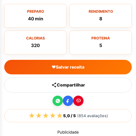
PREPARO
RENDIMENTO
40 min
8
CALORIAS
PROTEINA
320
5
♥
Salvar receita
Compartilhar
★
★
★
★
★
5,0
/ 5
(
854
avaliações)
Publicidade