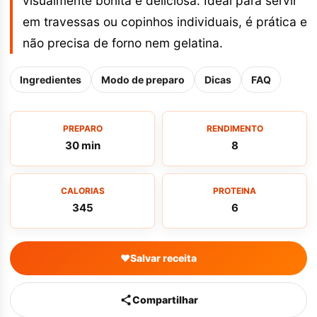
visualmente bonita e deliciosa. Ideal para servir
em travessas ou copinhos individuais, é prática e
não precisa de forno nem gelatina.
Ingredientes
Modo de preparo
Dicas
FAQ
PREPARO
RENDIMENTO
30 min
8
CALORIAS
PROTEINA
345
6
♥
Salvar receita
Compartilhar