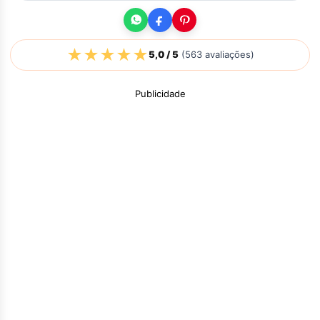
★
★
★
★
★
5,0
/ 5
(
563
avaliações)
Publicidade