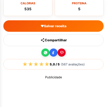
CALORIAS
PROTEINA
535
5
♥
Salvar receita
Compartilhar
★
★
★
★
★
5,0
/ 5
(
567
avaliações)
Publicidade