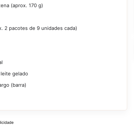
zena (aprox. 170 g)
rox. 2 pacotes de 9 unidades cada)
al
leite gelado
rgo (barra)
licidade