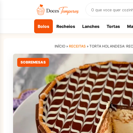
Buscar
receitas
Bolos
Recheios
Lanches
Tortas
Ma
INÍCIO »
RECEITAS
»
TORTA HOLANDESA: REC
SOBREMESAS