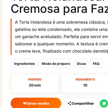
Cremosa para Fa
A Torta Holandesa é uma sobremesa clássica, fá
gelatina ou leite condensado, ela combina um
um ganache aveludado. Perfeita para servir e
saborear a qualquer momento. A textura é crem
o creme leve, finalizado com chocolate derret
Ingredientes
Modo de preparo
Dicas
FAQ
PREPARO
RENDIMENTO
30 min
10
♥
Salvar receita
Compartilhar