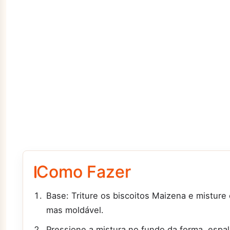
Como Fazer
Base: Triture os biscoitos Maizena e misture
mas moldável.
Pressione a mistura no fundo da forma, es