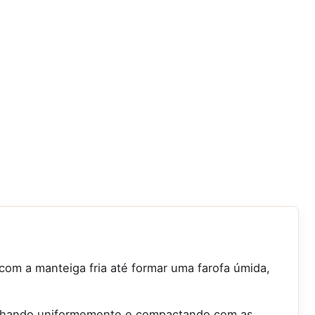
 com a manteiga fria até formar uma farofa úmida,
palhando uniformemente e compactando com as