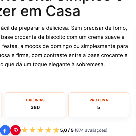
zer em Casa
cil de preparar e deliciosa. Sem precisar de forno,
a base crocante de biscoito com um creme suave e
m festas, almoços de domingo ou simplesmente para
osa e firme, com contraste entre a base crocante e
ido que dá um toque elegante à sobremesa.
CALORIAS
PROTEINA
380
5
★
★
★
★
★
5,0
/ 5
(
874
avaliações)