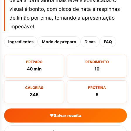
deixa a torta ainda mais leve e sofisticada. O
visual é bonito, com picos de nata e raspinhas
de limão por cima, tornando a apresentação
impecável.
Ingredientes
Modo de preparo
Dicas
FAQ
PREPARO
RENDIMENTO
40 min
10
CALORIAS
PROTEINA
345
5
♥
Salvar receita