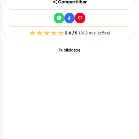
Compartilhar
★
★
★
★
★
5,0
/ 5
(
892
avaliações)
Publicidade