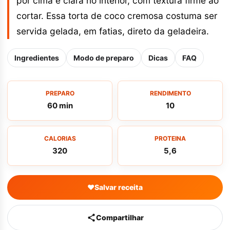
por cima e clara no interior, com textura firme ao
cortar. Essa torta de coco cremosa costuma ser
servida gelada, em fatias, direto da geladeira.
Ingredientes
Modo de preparo
Dicas
FAQ
PREPARO
RENDIMENTO
60 min
10
CALORIAS
PROTEINA
320
5,6
♥
Salvar receita
Compartilhar