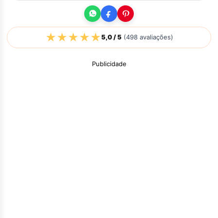
★
★
★
★
★
5,0
/ 5
(
498
avaliações)
Publicidade