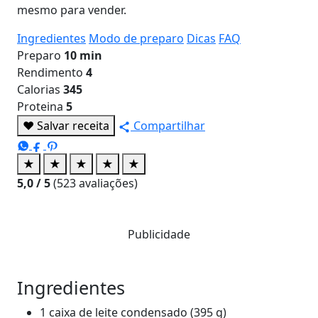
mesmo para vender.
Ingredientes
Modo de preparo
Dicas
FAQ
Preparo
10 min
Rendimento
4
Calorias
345
Proteina
5
♥
Salvar receita
Compartilhar
★
★
★
★
★
5,0
/ 5
(
523
avaliações)
Publicidade
Ingredientes
1 caixa de leite condensado (395 g)