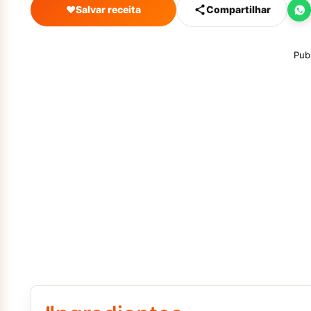
♥
Salvar receita
Compartilhar
Pub