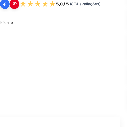
★
★
★
★
★
5,0
/ 5
(
874
avaliações)
licidade