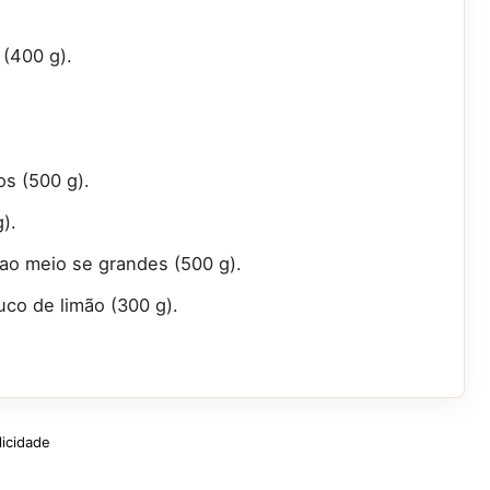
 (400 g).
os (500 g).
).
ao meio se grandes (500 g).
co de limão (300 g).
licidade