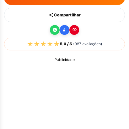
Compartilhar
★
★
★
★
★
5,0
/ 5
(
987
avaliações)
Publicidade