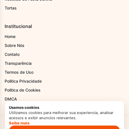
Tortas
Institucional
Home
Sobre Nós
Contato
Transparência
Termos de Uso
Política Privacidade
Politica de Cookies
DMCA
Usamos cookies
Utilizamos cookies para melhorar sua experiencia, analisar
acessos e exibir anuncios relevantes.
Saiba mais
Criado com Amor
Doces Temperos
© 2026. Todos os direitos reservados.