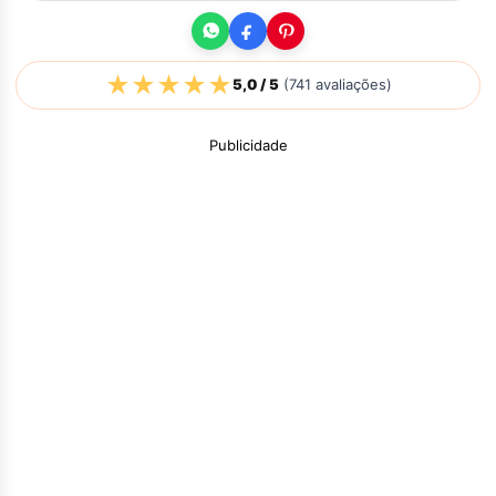
★
★
★
★
★
5,0
/ 5
(
741
avaliações)
Publicidade