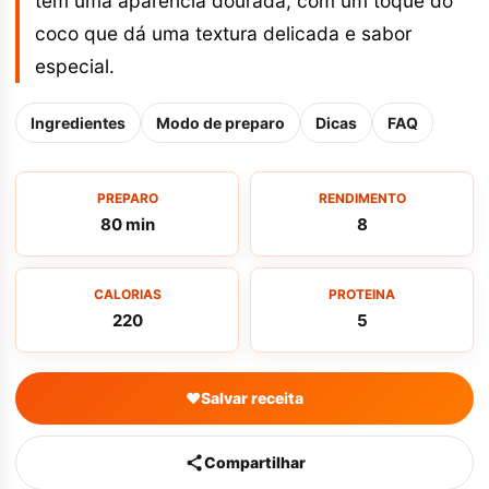
tem uma aparência dourada, com um toque do
coco que dá uma textura delicada e sabor
especial.
Ingredientes
Modo de preparo
Dicas
FAQ
PREPARO
RENDIMENTO
80 min
8
CALORIAS
PROTEINA
220
5
♥
Salvar receita
Compartilhar