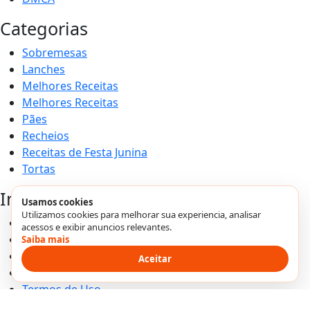
Categorias
Sobremesas
Lanches
Melhores Receitas
Melhores Receitas
Pães
Recheios
Receitas de Festa Junina
Tortas
Institucional
Usamos cookies
Utilizamos cookies para melhorar sua experiencia, analisar
Home
acessos e exibir anuncios relevantes.
Sobre Nós
Saiba mais
Contato
Aceitar
Transparência
Termos de Uso
Política Privacidade