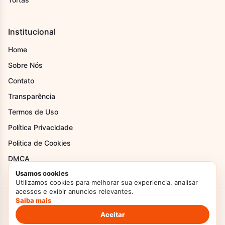
Institucional
Home
Sobre Nós
Contato
Transparência
Termos de Uso
Política Privacidade
Politica de Cookies
DMCA
Usamos cookies
Utilizamos cookies para melhorar sua experiencia, analisar
acessos e exibir anuncios relevantes.
Saiba mais
Criado com Amor
Doces Temperos
© 2026. Todos os direitos reservados.
Politica de Privacidade
Termos de Uso
Aceitar