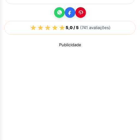
★
★
★
★
★
5,0
/ 5
(
741
avaliações)
Publicidade