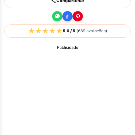
Compartilhar
★
★
★
★
★
5,0
/ 5
(
689
avaliações)
Publicidade