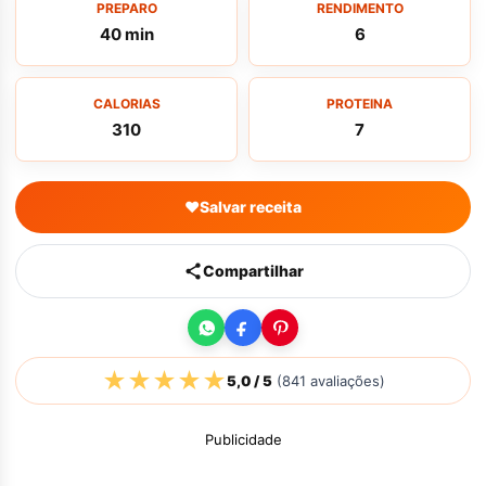
PREPARO
RENDIMENTO
40 min
6
CALORIAS
PROTEINA
310
7
♥
Salvar receita
Compartilhar
★
★
★
★
★
5,0
/ 5
(
841
avaliações)
Publicidade