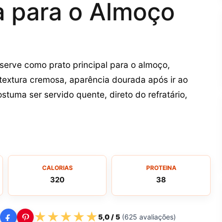
a para o Almoço
 serve como prato principal para o almoço,
textura cremosa, aparência dourada após ir ao
tuma ser servido quente, direto do refratário,
CALORIAS
PROTEINA
320
38
★
★
★
★
★
5,0
/ 5
(
625
avaliações)