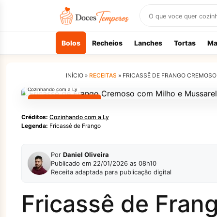
Buscar
receitas
Bolos
Recheios
Lanches
Tortas
Ma
INÍCIO »
RECEITAS
»
FRICASSÊ DE FRANGO CREMOSO
Cozinhando com a Ly
MELHORES RECEITAS
Créditos:
Cozinhando com a Ly
Legenda:
Fricassê de Frango
Por
Daniel Oliveira
Publicado em 22/01/2026 as 08h10
Receita adaptada para publicação digital
Fricassê de Fra