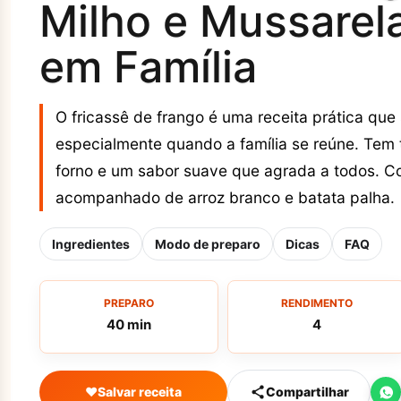
Milho e Mussarel
em Família
O fricassê de frango é uma receita prática que
especialmente quando a família se reúne. Tem 
forno e um sabor suave que agrada a todos. Cos
acompanhado de arroz branco e batata palha.
Ingredientes
Modo de preparo
Dicas
FAQ
PREPARO
RENDIMENTO
40 min
4
♥
Salvar receita
Compartilhar