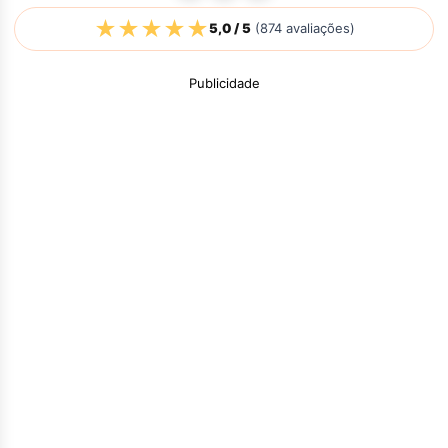
★
★
★
★
★
5,0
/ 5
(
874
avaliações)
Publicidade