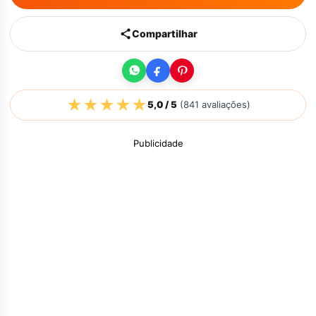
Compartilhar
★
★
★
★
★
5,0
/ 5
(
841
avaliações)
Publicidade