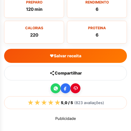
PREPARO
RENDIMENTO
120 min
6
CALORIAS
PROTEINA
220
6
♥
Salvar receita
Compartilhar
★
★
★
★
★
5,0
/ 5
(
823
avaliações)
Publicidade