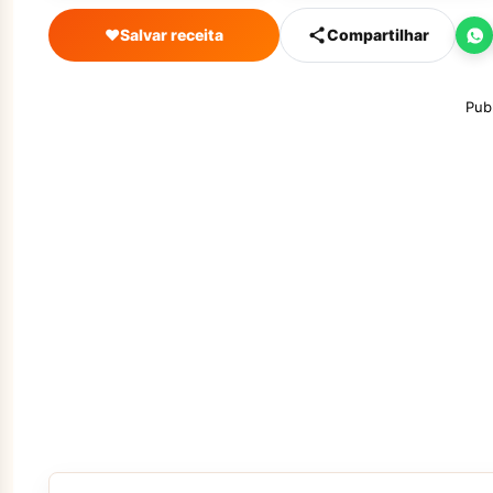
♥
Salvar receita
Compartilhar
Pub