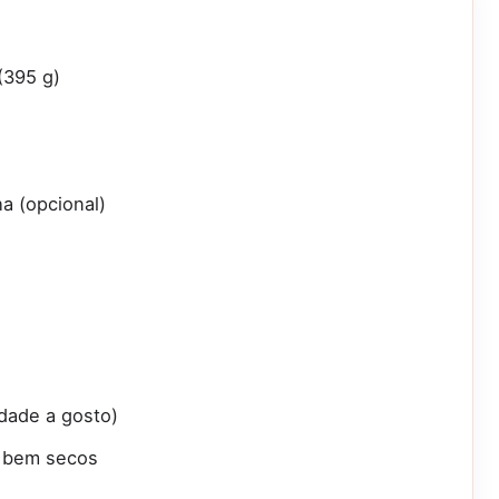
(395 g)
ha (opcional)
dade a gosto)
e bem secos