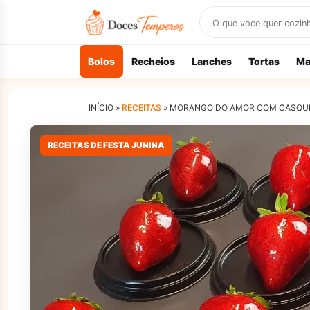
Buscar
receitas
Bolos
Recheios
Lanches
Tortas
Ma
INÍCIO »
RECEITAS
»
MORANGO DO AMOR COM CASQUINH
RECEITAS DE FESTA JUNINA