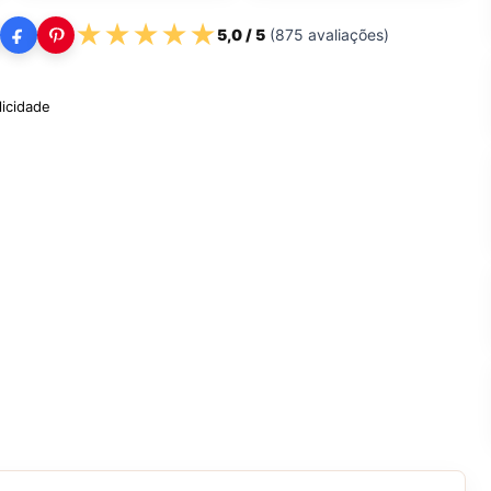
★
★
★
★
★
5,0
/ 5
(
875
avaliações)
licidade