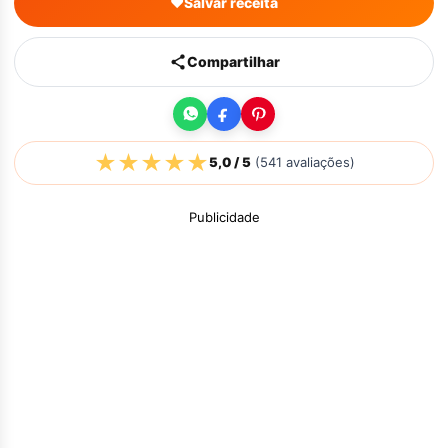
♥
Salvar receita
Compartilhar
★
★
★
★
★
5,0
/ 5
(
541
avaliações)
Publicidade