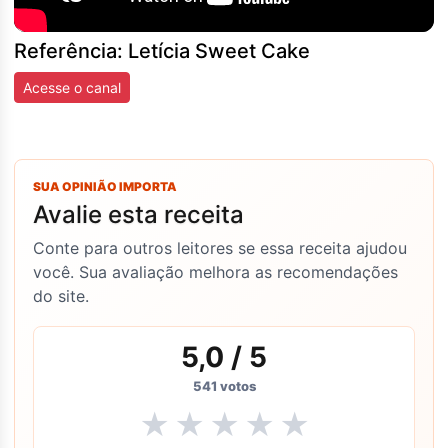
Referência: Letícia Sweet Cake
Acesse o canal
SUA OPINIÃO IMPORTA
Avalie esta receita
Conte para outros leitores se essa receita ajudou
você. Sua avaliação melhora as recomendações
do site.
5,0
/ 5
541
votos
★
★
★
★
★