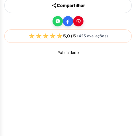
Compartilhar
★
★
★
★
★
5,0
/ 5
(
425
avaliações)
Publicidade