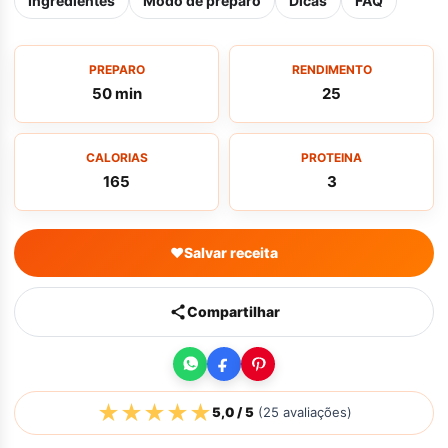
Ingredientes
Modo de preparo
Dicas
FAQ
PREPARO
RENDIMENTO
50 min
25
CALORIAS
PROTEINA
165
3
♥
Salvar receita
Compartilhar
★
★
★
★
★
5,0
/ 5
(
25
avaliações)