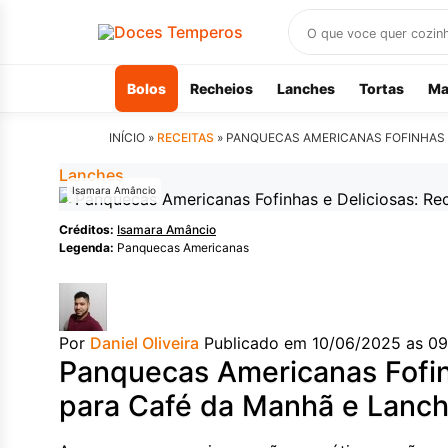
Buscar
receitas
Bolos
Recheios
Lanches
Tortas
Ma
INÍCIO »
RECEITAS
»
PANQUECAS AMERICANAS FOFINHAS E
Lanches
Isamara Amâncio
Créditos:
Isamara Amâncio
Legenda:
Panquecas Americanas
Por
Daniel Oliveira
Publicado em 10/06/2025 as 09
Panquecas Americanas Fofinh
para Café da Manhã e Lanc