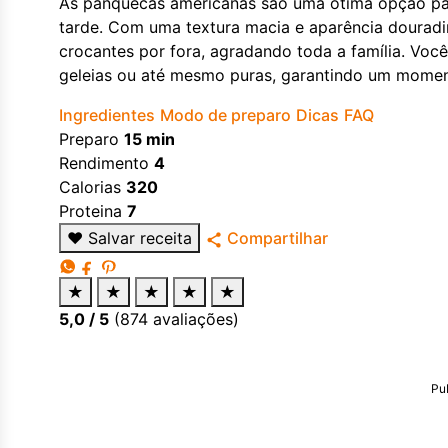
As panquecas americanas são uma ótima opção par
tarde. Com uma textura macia e aparência douradin
crocantes por fora, agradando toda a família. Voc
geleias ou até mesmo puras, garantindo um momen
Ingredientes
Modo de preparo
Dicas
FAQ
Preparo
15 min
Rendimento
4
Calorias
320
Proteina
7
♥
Salvar receita
Compartilhar
★
★
★
★
★
5,0
/ 5
(
874
avaliações)
Pu