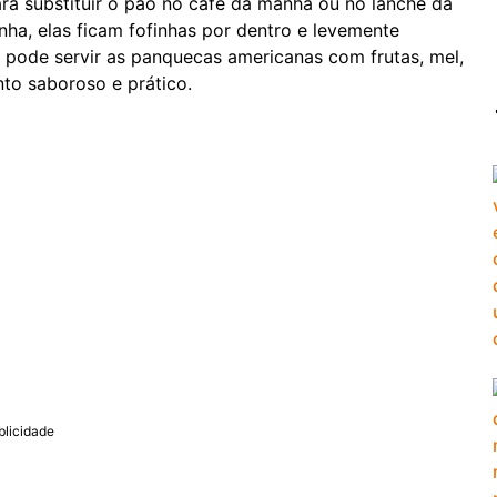
a substituir o pão no café da manhã ou no lanche da
ha, elas ficam fofinhas por dentro e levemente
ê pode servir as panquecas americanas com frutas, mel,
to saboroso e prático.
blicidade