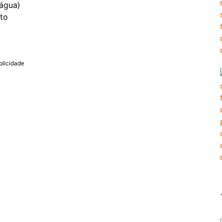
 água)
nto
blicidade