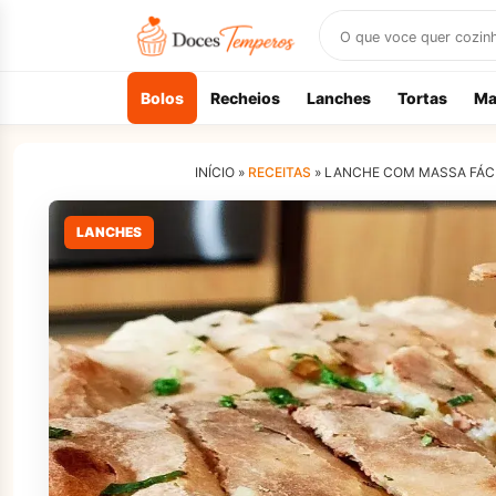
Buscar
receitas
Bolos
Recheios
Lanches
Tortas
Ma
INÍCIO »
RECEITAS
»
LANCHE COM MASSA FÁCIL
LANCHES