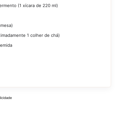
ermento (1 xícara de 220 ml)
remesa)
ximadamente 1 colher de chá)
remida
licidade