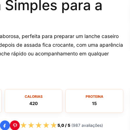
 Simples para a
aborosa, perfeita para preparar um lanche caseiro
e depois de assada fica crocante, com uma aparência
lanche rápido ou acompanhamento em qualquer
CALORIAS
PROTEINA
420
15
★
★
★
★
★
5,0
/ 5
(
987
avaliações)