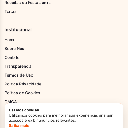
Receitas de Festa Junina
Tortas
Institucional
Home
Sobre Nós
Contato
Transparência
Termos de Uso
Política Privacidade
Politica de Cookies
DMCA
Usamos cookies
Utilizamos cookies para melhorar sua experiencia, analisar
acessos e exibir anuncios relevantes.
Saiba mais
Criado com Amor
Doces Temperos
© 2026. Todos os direitos reservados.