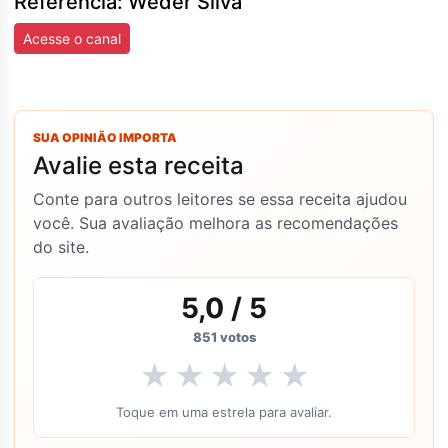
Referência: Weder Silva
Acesse o canal
SUA OPINIÃO IMPORTA
Avalie esta receita
Conte para outros leitores se essa receita ajudou
você. Sua avaliação melhora as recomendações
do site.
5,0
/ 5
851
votos
★
★
★
★
★
Toque em uma estrela para avaliar.