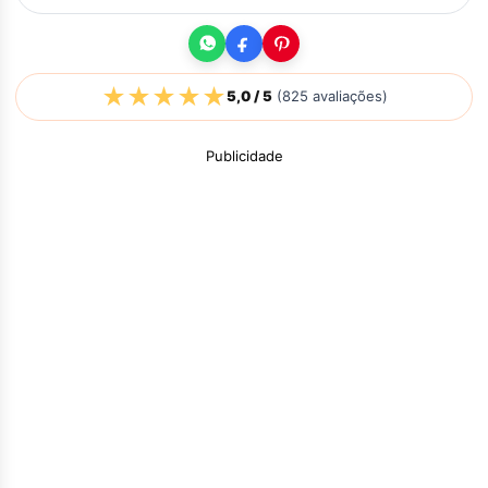
★
★
★
★
★
5,0
/ 5
(
825
avaliações)
Publicidade