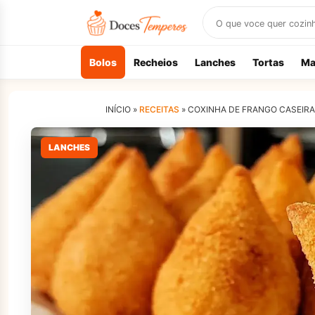
Buscar
receitas
Bolos
Recheios
Lanches
Tortas
Ma
INÍCIO »
RECEITAS
»
COXINHA DE FRANGO CASEIR
LANCHES