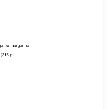
ga ou margarina
 (315 g)