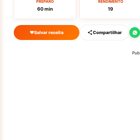
PREPARO
RENDIMENTO
60 min
19
♥
Salvar receita
Compartilhar
Pub