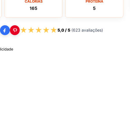
CALORIAS
PROTEINA
165
5
★
★
★
★
★
5,0
/ 5
(
623
avaliações)
licidade