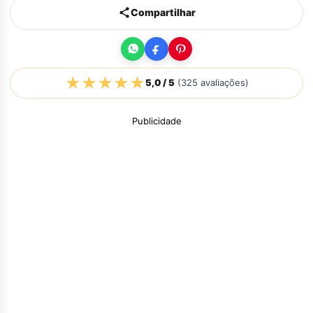
Compartilhar
★
★
★
★
★
5,0
/ 5
(
325
avaliações)
Publicidade