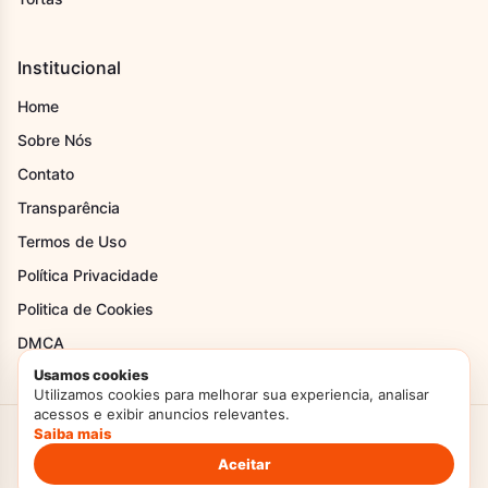
Institucional
Home
Sobre Nós
Contato
Transparência
Termos de Uso
Política Privacidade
Politica de Cookies
DMCA
Usamos cookies
Utilizamos cookies para melhorar sua experiencia, analisar
acessos e exibir anuncios relevantes.
Saiba mais
Criado com Amor
Doces Temperos
© 2026. Todos os direitos reservados.
Politica de Privacidade
Termos de Uso
Aceitar