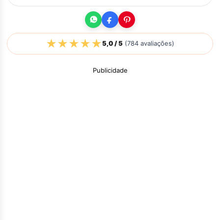
★
★
★
★
★
5,0
/ 5
(
784
avaliações)
Publicidade