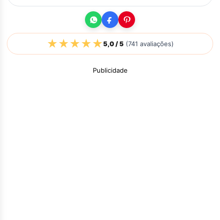
★
★
★
★
★
5,0
/ 5
(
741
avaliações)
Publicidade