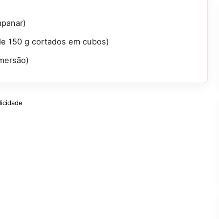
mpanar)
de 150 g cortados em cubos)
imersão)
licidade