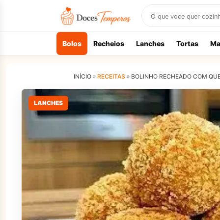
Buscar
receitas
Bolos
Recheios
Lanches
Tortas
Ma
INÍCIO »
RECEITAS
»
BOLINHO RECHEADO COM QUEI
LANCHES