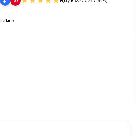
★
★
★
★
★
5,0
/ 5
(
877
avaliações)
licidade