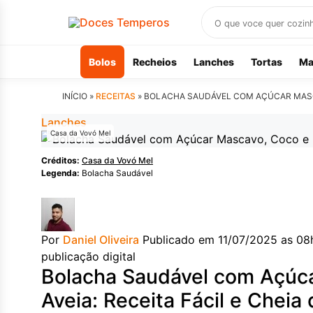
Buscar
receitas
Bolos
Recheios
Lanches
Tortas
Ma
INÍCIO »
RECEITAS
»
BOLACHA SAUDÁVEL COM AÇÚCAR MASCAVO
Lanches
Casa da Vovó Mel
Créditos:
Casa da Vovó Mel
Legenda:
Bolacha Saudável
Por
Daniel Oliveira
Publicado em 11/07/2025 as 08
publicação digital
Bolacha Saudável com Açúca
Aveia: Receita Fácil e Cheia 