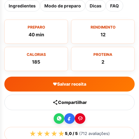
Ingredientes
Modo de preparo
Dicas
FAQ
PREPARO
RENDIMENTO
40 min
12
CALORIAS
PROTEINA
185
2
♥
Salvar receita
Compartilhar
★
★
★
★
★
5,0
/ 5
(
712
avaliações)