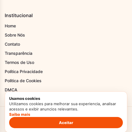
Institucional
Home
Sobre Nós
Contato
Transparência
Termos de Uso
Política Privacidade
Politica de Cookies
DMCA
Usamos cookies
Utilizamos cookies para melhorar sua experiencia, analisar
acessos e exibir anuncios relevantes.
Saiba mais
Criado com Amor
Doces Temperos
© 2026. Todos os direitos reservados.
Politica de Privacidade
Termos de Uso
Aceitar