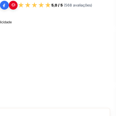
★
★
★
★
★
5,0
/ 5
(
568
avaliações)
licidade