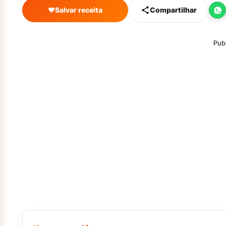
♥
Salvar receita
Compartilhar
Pub