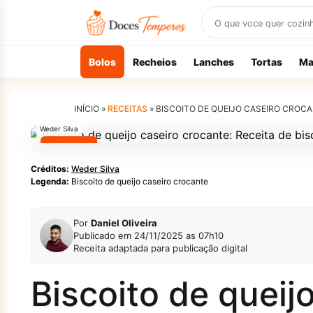
Buscar
receitas
Bolos
Recheios
Lanches
Tortas
Ma
INÍCIO »
RECEITAS
»
BISCOITO DE QUEIJO CASEIRO CROCA
Weder Silva
LANCHES
Créditos:
Weder Silva
Legenda:
Biscoito de queijo caseiro crocante
Por
Daniel Oliveira
Publicado em 24/11/2025 as 07h10
Receita adaptada para publicação digital
Biscoito de queij