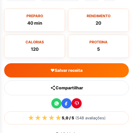
PREPARO
RENDIMENTO
40 min
20
CALORIAS
PROTEINA
120
5
♥
Salvar receita
Compartilhar
★
★
★
★
★
5,0
/ 5
(
548
avaliações)