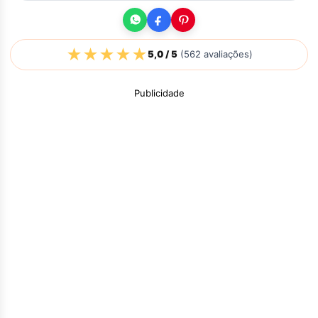
★
★
★
★
★
5,0
/ 5
(
562
avaliações)
Publicidade