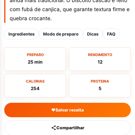
ainda mais tradicional. O biscoito cascão é feito
com fubá de canjica, que garante textura firme e
quebra crocante.
Ingredientes
Modo de preparo
Dicas
FAQ
PREPARO
RENDIMENTO
25 min
12
CALORIAS
PROTEINA
254
5
♥
Salvar receita
Compartilhar