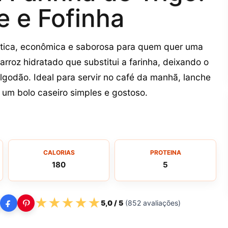
e e Fofinha
rática, econômica e saborosa para quem quer uma
 arroz hidratado que substitui a farinha, deixando o
godão. Ideal para servir no café da manhã, lanche
um bolo caseiro simples e gostoso.
CALORIAS
PROTEINA
180
5
★
★
★
★
★
5,0
/ 5
(
852
avaliações)