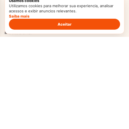
Usamos cookies
Receitas de Festa Junina
Utilizamos cookies para melhorar sua experiencia, analisar
acessos e exibir anuncios relevantes.
Tortas
Saiba mais
Aceitar
Institucional
Home
Sobre Nós
Contato
Transparência
Termos de Uso
Política Privacidade
Politica de Cookies
DMCA